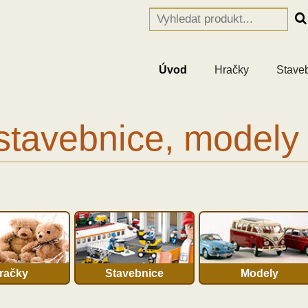
Úvod
Hračky
Stave
stavebnice, modely
račky
Stavebnice
Modely