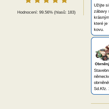
Užijte s
zábavy 
Hodnocení: 99.56% (hlasů: 183)
krásným
které je
kovu.
Obrněný
Stavebn
německ
obrněné
Sd.Kfz. 