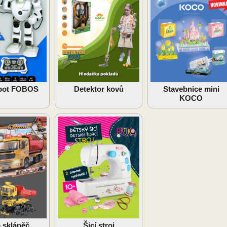
bot FOBOS
Detektor kovů
Stavebnice mini
KOCO
 sklápěč
Šicí stroj