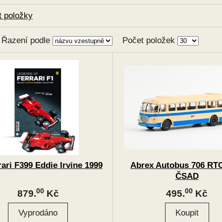
at položky
Řazení podle
Počet položek
rari F399 Eddie Irvine 1999
Abrex Autobus 706 RTO
ČSAD
00
00
879.
Kč
495.
Kč