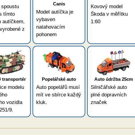
Canis
i spoustu
Kovový model
Model autíčka je
s tímto
Škoda v měřítku
vybaven
 autíčkem,
1:60
natahovacím
 vyrobené z
pohonem
 transportér
Popelářské auto
Auto údržba 25cm
ice modelu
Auto popelářů musí
Silničářské auto
ého
mít ve sbírce každý
plné dopravních
ho vozidla
kluk.
značek
251/9.