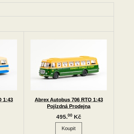
 1:43
Abrex Autobus 706 RTO 1:43
Pojízdná Prodejna
00
495.
Kč