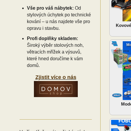
Vše pro váš nábytek:
Od
stylových úchytek po technické
kování – u nás najdete vše pro
Kovové
opravu i stavbu.
Profi doplňky skladem:
Široký výběr stolových noh,
větracích mřížek a výsuvů,
které hned doručíme k vám
domů.
Zjistit více o nás
Mode