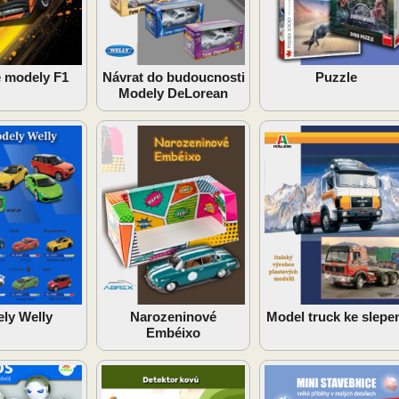
 modely F1
Návrat do budoucnosti
Puzzle
Modely DeLorean
ly Welly
Narozeninové
Model truck ke slepe
Embéixo