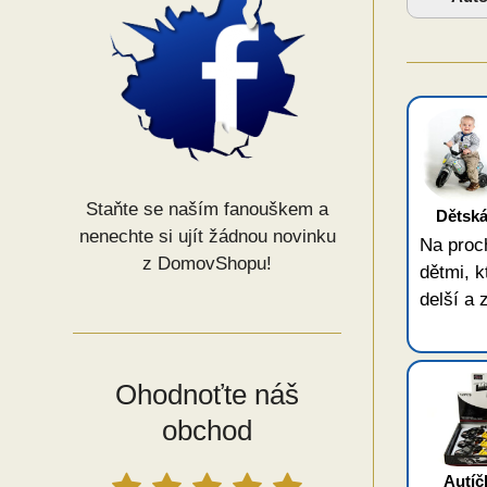
Staňte se naším fanouškem a
Dětská
nenechte si ujít žádnou novinku
Na proc
z DomovShopu!
dětmi, k
delší a 
Ohodnoťte náš
obchod
Autíč