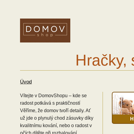
Hračky, 
Úvod
Vítejte v DomovShopu – kde se
radost potkává s praktičností
Věříme, že domov tvoří detaily. Ať
už jde o plynulý chod zásuvky díky
H
kvalitnímu kování, nebo o radost v
očích dítěte při rozbalování