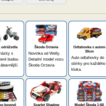
 odrážedla
Škoda Octavia
Odtahovka s autem
30cm
házky s
Novinka od Welly.
Auto odtahovky do
teré budou
Detailní model vozu
sbírky pro každého
zábavnější.
Škoda Octavia
kluka.
ko kovové
Scarlet Shadow
Model Škoda 1:60