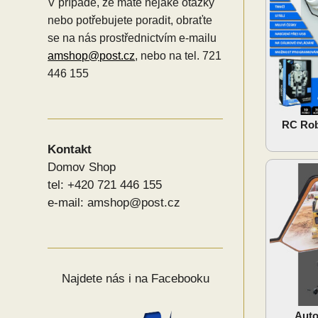
V případě, že máte nějaké otázky
nebo potřebujete poradit, obraťte
se na nás prostřednictvím e-mailu
amshop@post.cz
, nebo na tel. 721
446 155
RC Ro
Kontakt
Domov Shop
tel: +420 721 446 155
e-mail: amshop@post.cz
Najdete nás i na Facebooku
Auto