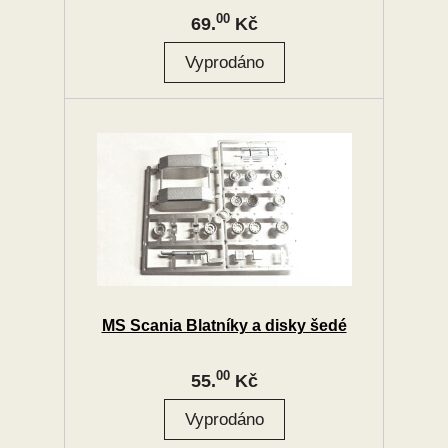
00
69.
Kč
MS Scania Blatníky a disky šedé
00
55.
Kč