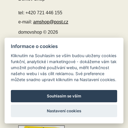
tel: +420 721 446 155
e-mail:
amshop@post.cz
domovshop © 2026
Informace o cookies
Obchodní podmínky
Kliknutím na Souhlasím se vším budou uloženy cookies
Ochrana osobních údajů
funkční, analytické i marketingové - dokážeme vám tak
Vrácení a výměna
umožnit pohodlné používání webu, měřit funkčnost
Reklamace
našeho webu i vás cílit reklamou. Své preference
Možnosti dopravy
můžete snadno upravit kliknutím na Nastavení cookies.
Možnosti platby
Poštovné a doprava na SLOVENSKO
Souhlasím se vším
Nastavení cookies
MOŽNOSTI PLATEB