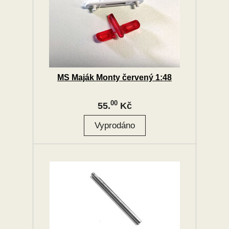
MS Maják Monty červený 1:48
00
55.
Kč