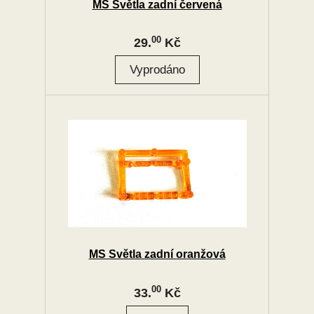
MS Světla zadní červená
00
29.
Kč
MS Světla zadní oranžová
00
33.
Kč