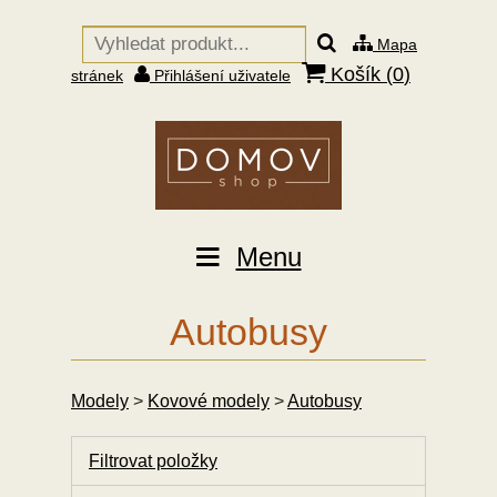
Mapa
Košík (
0
)
stránek
Přihlášení uživatele
Menu
Autobusy
Modely
>
Kovové modely
>
Autobusy
Filtrovat položky