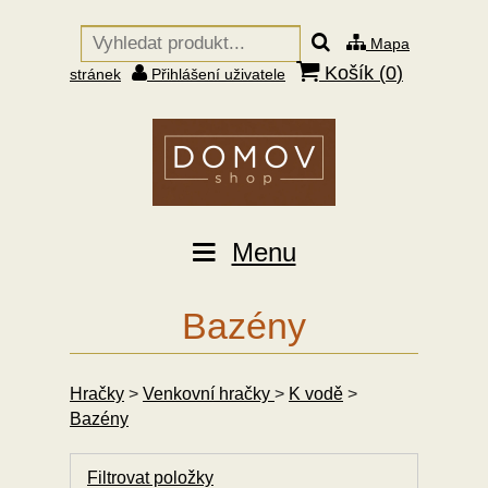
Mapa
Košík (
0
)
stránek
Přihlášení uživatele
Menu
Bazény
Hračky
>
Venkovní hračky
>
K vodě
>
Bazény
Filtrovat položky