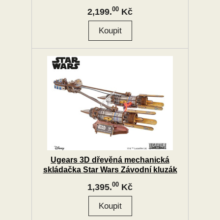
00
2,199.
Kč
Ugears 3D dřevěná mechanická
skládačka Star Wars Závodní kluzák
Anakin Skywalker
00
1,395.
Kč