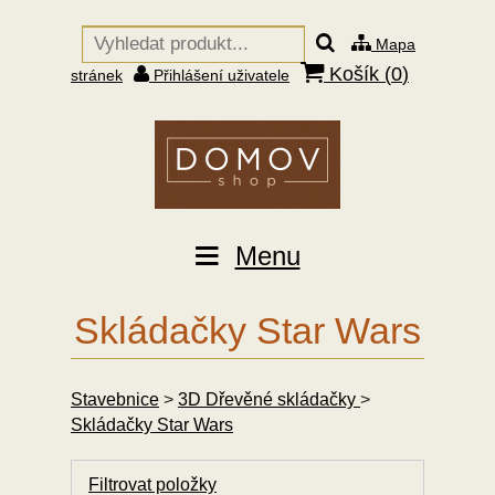
Mapa
Košík (
0
)
stránek
Přihlášení uživatele
Menu
Skládačky Star Wars
Stavebnice
>
3D Dřevěné skládačky
>
Skládačky Star Wars
Filtrovat položky