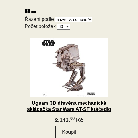
Řazení podle
Počet položek
Ugears 3D dřevěná mechanická
skládačka Star Wars AT-ST kráčedlo
00
2,143.
Kč