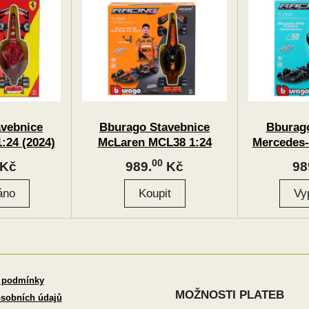
avebnice
Bburago Stavebnice
Bburago
1:24 (2024)
McLaren MCL38 1:24
Mercedes
 Sainz
(2024) #4 Lando Norris
1:24 (20
00
Kč
989.
Kč
98
R
 podmínky
MOŽNOSTI PLATEB
sobních údajů