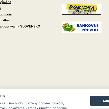
 výměna
e
dopravy
platby
 a doprava na SLOVENSKO
ies
Sou
m se vším budou uloženy cookies funkční,
ngové - dokážeme vám tak umožnit pohodlné