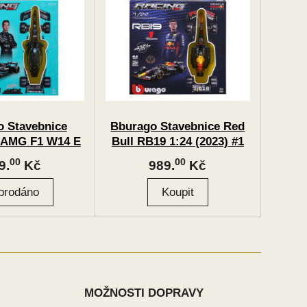
 Stavebnice
Bburago Stavebnice Red
-AMG F1 W14 E
Bull RB19 1:24 (2023) #1
24) #63 George
Max Verstappen
00
00
9.
Kč
989.
Kč
ussell
MOŽNOSTI DOPRAVY