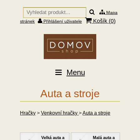
Mapa
Košík (
0
)
stránek
Přihlášení uživatele
Menu
Auta a stroje
Hračky
>
Venkovní hračky
>
Auta a stroje
Velká auta a
Malá auta a