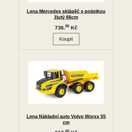
Lena Mercedes sklápěč s pojistkou
žlutý 66cm
00
736.
Kč
Lena Nákladní auto Volvo Worxx 55
cm
00