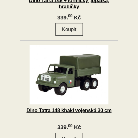
Dino Tatra 148 + formičky ,lopatka,
hrabičky
00
339.
Kč
Dino Tatra 148 khaki vojenská 30 cm
00
339.
Kč