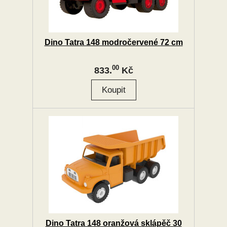
Dino Tatra 148 modročervené 72 cm
00
833.
Kč
Dino Tatra 148 oranžová sklápěč 30