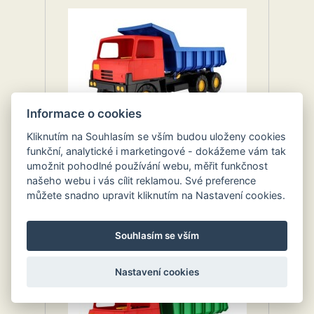
Informace o cookies
Kliknutím na Souhlasím se vším budou uloženy cookies
Tatra 815 kabina červená 75cm
funkční, analytické i marketingové - dokážeme vám tak
umožnit pohodlné používání webu, měřit funkčnost
našeho webu i vás cílit reklamou. Své preference
00
796.
Kč
můžete snadno upravit kliknutím na Nastavení cookies.
Souhlasím se vším
Nastavení cookies