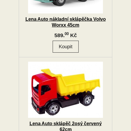
Lena Auto nákladní sklápěčka Volvo
Worxx 45cm
00
589.
Kč
Lena Auto sklápěč 2osý červený
62cm