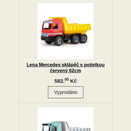
Lena Mercedes sklápěč s pojistkou
červený 62cm
00
582.
Kč