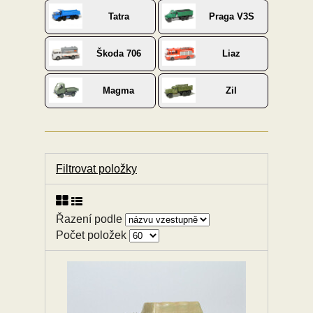
Tatra
Praga V3S
Škoda 706
Liaz
Magma
Zil
Filtrovat položky
Řazení podle
Počet položek