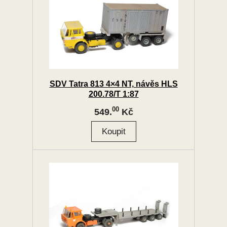
SDV Tatra 813 4×4 NT, návěs HLS
200.78/T 1:87
00
549.
Kč