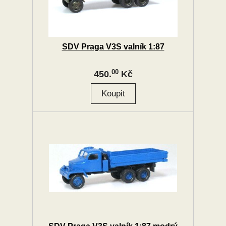
SDV Praga V3S valník 1:87
00
450.
Kč