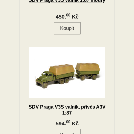
SDV Praga V3S valník 1:87 modrý
00
450.
Kč
SDV Praga V3S valník, přívěs A3V
1:87
00
594.
Kč