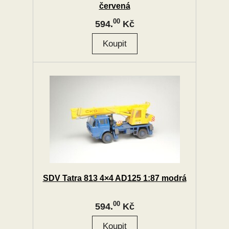
červená
00
594.
Kč
SDV Tatra 813 4×4 AD125 1:87 modrá
00
594.
Kč