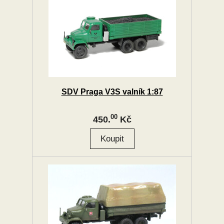
SDV Praga V3S valník 1:87
00
450.
Kč