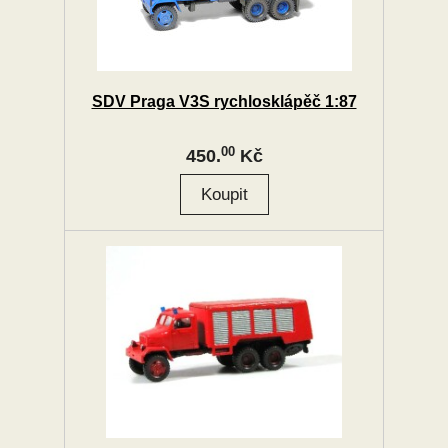
SDV Praga V3S rychlosklápěč 1:87
00
450.
Kč