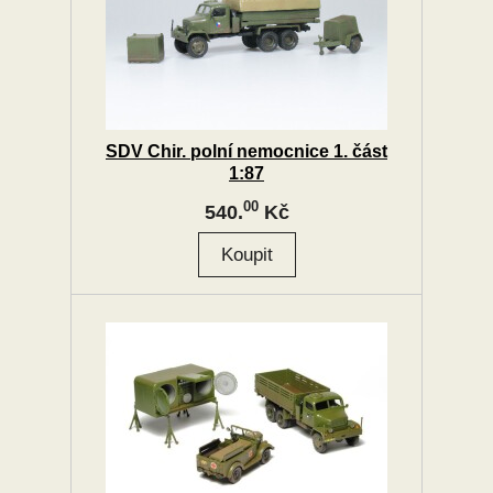
SDV Chir. polní nemocnice 1. část
1:87
00
540.
Kč