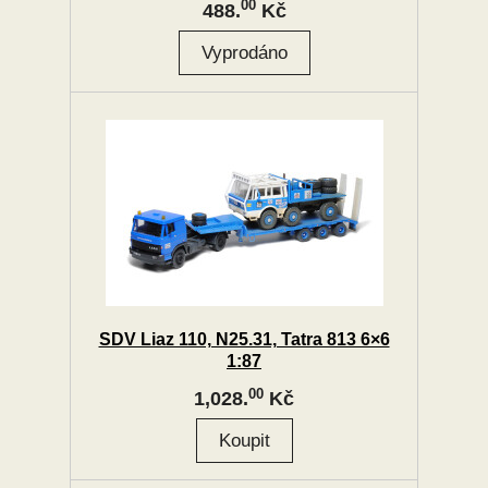
00
488.
Kč
SDV Liaz 110, N25.31, Tatra 813 6×6
1:87
00
1,028.
Kč