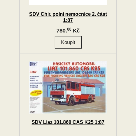
SDV Chir. polní nemocnice 2. část
1:87
00
780.
Kč
SDV Liaz 101.860 CAS K25 1:87