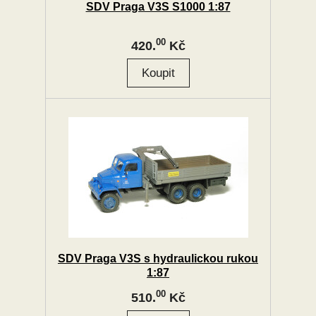
SDV Praga V3S S1000 1:87
00
420.
Kč
SDV Praga V3S s hydraulickou rukou
1:87
00
510.
Kč