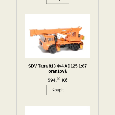
SDV Tatra 813 4×4 AD125 1:87
oranžová
00
594.
Kč