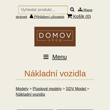
Mapa
Košík (
0
)
stránek
Přihlášení uživatele
Menu
Nákladní vozidla
Modely
>
Plastové modely
>
SDV Model
>
Nákladní vozidla