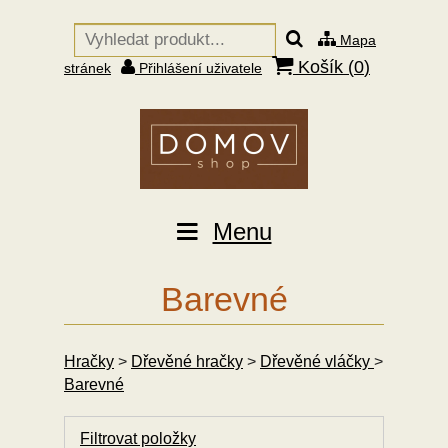
Mapa
Košík (
0
)
stránek
Přihlášení uživatele
Menu
Barevné
Hračky
>
Dřevěné hračky
>
Dřevěné vláčky
>
Barevné
Filtrovat položky