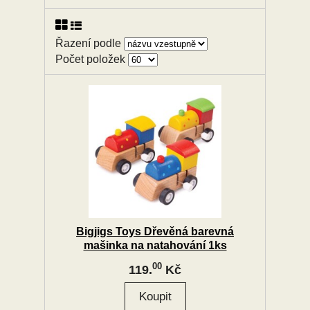
Řazení podle
Počet položek
Bigjigs Toys Dřevěná barevná
mašinka na natahování 1ks
00
119.
Kč