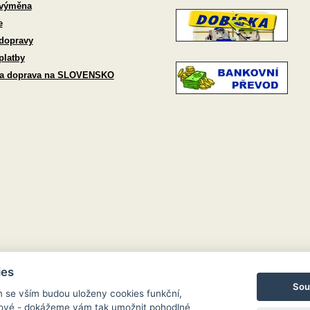
 výměna
e
dopravy
platby
 a doprava na SLOVENSKO
ies
Sou
m se vším budou uloženy cookies funkční,
ngové - dokážeme vám tak umožnit pohodlné