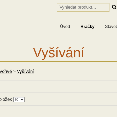
Úvod
Hračky
Stave
Vyšívání
Tvořivé
>
Vyšívání
oložek