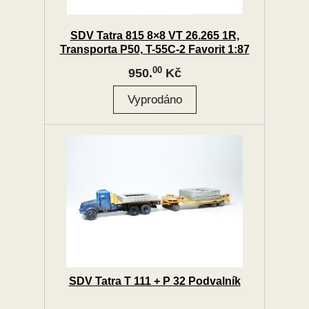
SDV Tatra 815 8×8 VT 26.265 1R,
Transporta P50, T-55C-2 Favorit 1:87
00
950.
Kč
SDV Tatra T 111 + P 32 Podvalník