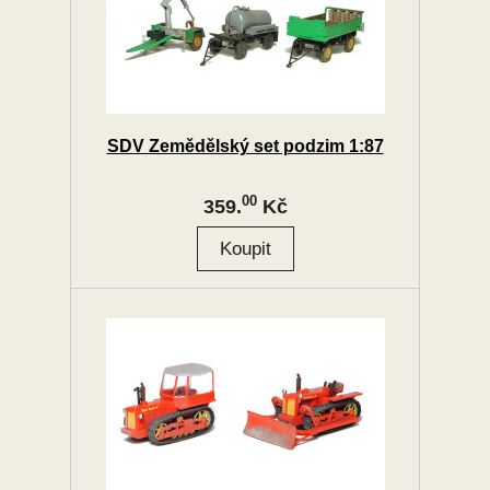
SDV Zemědělský set podzim 1:87
00
359.
Kč