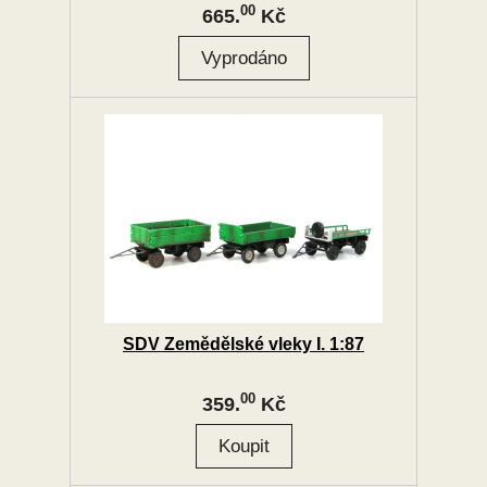
00
665.
Kč
SDV Zemědělské vleky I. 1:87
00
359.
Kč