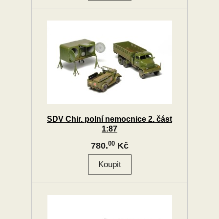
SDV Chir. polní nemocnice 2. část
1:87
00
780.
Kč