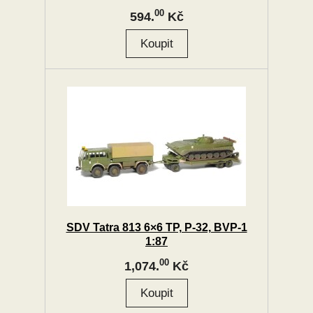
00
594.
Kč
SDV Tatra 813 6×6 TP, P-32, BVP-1
1:87
00
1,074.
Kč