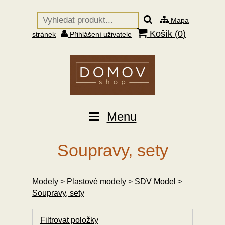
Mapa
Košík (
0
)
stránek
Přihlášení uživatele
Menu
Soupravy, sety
Modely
>
Plastové modely
>
SDV Model
>
Soupravy, sety
Filtrovat položky