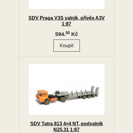
SDV Praga V3S valník, přívěs A3V
1:87
00
594.
Kč
SDV Tatra 813 4×4 NT, podvalník
N25.31 1:87