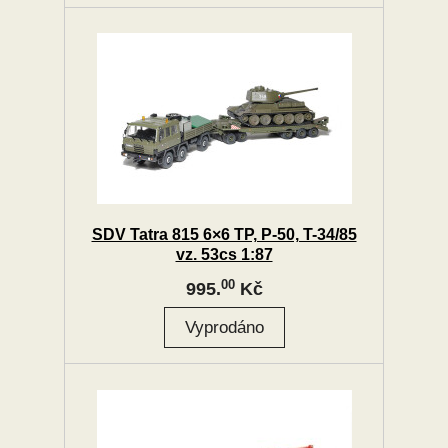
SDV Tatra 815 6×6 TP, P-50, T-34/85
vz. 53cs 1:87
00
995.
Kč