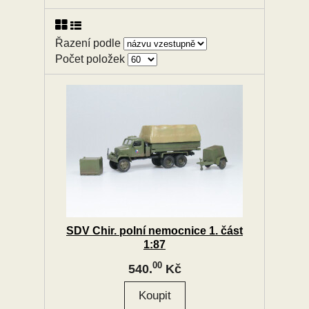
Řazení podle
Počet položek
SDV Chir. polní nemocnice 1. část
1:87
00
540.
Kč