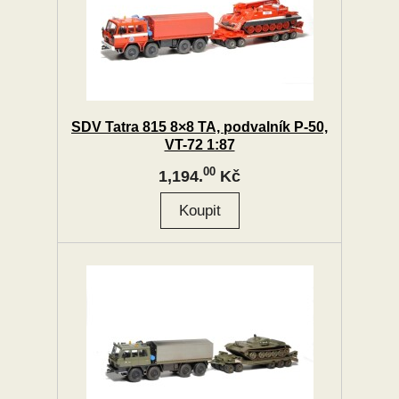
SDV Tatra 815 8×8 TA, podvalník P-50,
VT-72 1:87
00
1,194.
Kč