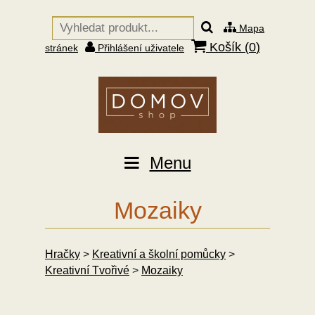
Mapa
Košík (
0
)
stránek
Přihlášení uživatele
Menu
Mozaiky
Hračky
>
Kreativní a školní pomůcky
>
Kreativní Tvořivé
>
Mozaiky