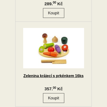
00
289.
Kč
Zelenina krájecí s prkénkem 16ks
00
357.
Kč