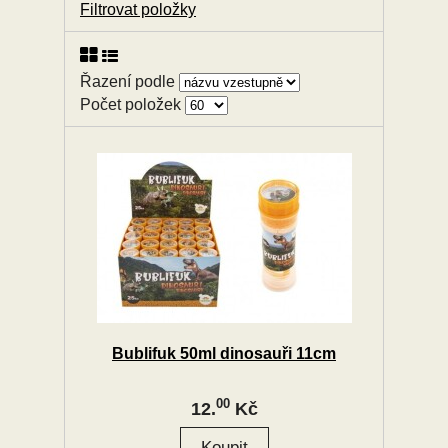
Filtrovat položky
Řazení podle
Počet položek
Bublifuk 50ml dinosauři 11cm
00
12.
Kč