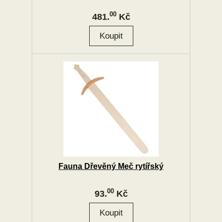
00
481.
Kč
Fauna Dřevěný Meč rytířský
00
93.
Kč