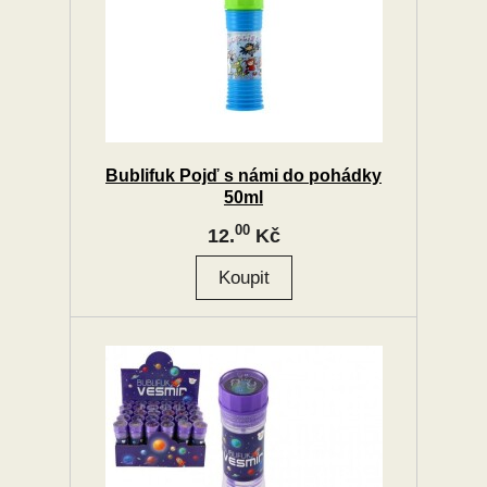
Bublifuk Pojď s námi do pohádky
50ml
00
12.
Kč