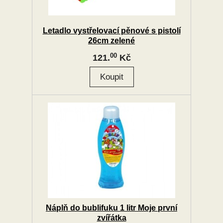
Letadlo vystřelovací pěnové s pistolí
26cm zelené
00
121.
Kč
Náplň do bublifuku 1 litr Moje první
zvířátka