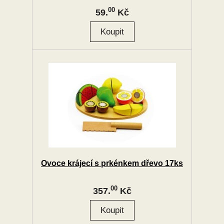
00
59.
Kč
Ovoce krájecí s prkénkem dřevo 17ks
00
357.
Kč