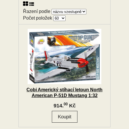
Řazení podle
Počet položek
Cobi Americký stíhací letoun North
American P-51D Mustang 1:32
00
914.
Kč