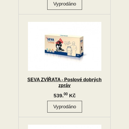
SEVA ZVÍŘATA - Poslové dobrých
zpráv
00
539.
Kč