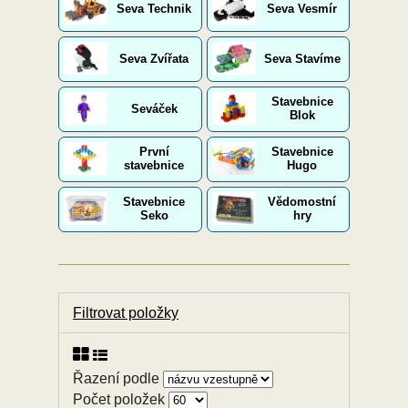
Seva Technik
Seva Vesmír
Seva Zvířata
Seva Stavíme
Stavebnice
Seváček
Blok
První
Stavebnice
stavebnice
Hugo
Stavebnice
Vědomostní
Seko
hry
Filtrovat položky
Řazení podle
Počet položek