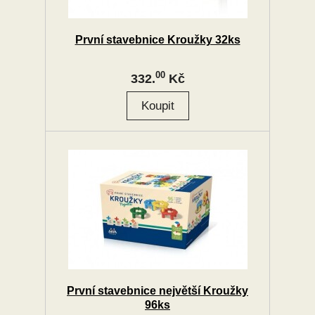
První stavebnice Kroužky 32ks
00
332.
Kč
První stavebnice největší Kroužky
96ks