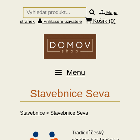
Mapa
Košík (
0
)
stránek
Přihlášení uživatele
Menu
Stavebnice Seva
Stavebnice
>
Stavebnice Seva
Tradiční český
výrobce her, hraček a