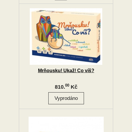
Mrňousku! Ukaž! Co víš?
00
810.
Kč