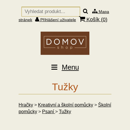
Mapa
Košík (
0
)
stránek
Přihlášení uživatele
Menu
Tužky
Hračky
>
Kreativní a školní pomůcky
>
Školní
pomůcky
>
Psaní
>
Tužky