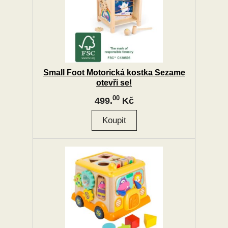
Small Foot Motorická kostka Sezame
otevři se!
00
499.
Kč