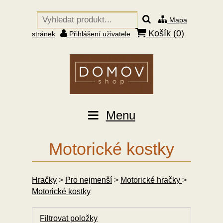
Mapa
Košík (
0
)
stránek
Přihlášení uživatele
Menu
Motorické kostky
Hračky
>
Pro nejmenší
>
Motorické hračky
>
Motorické kostky
Filtrovat položky