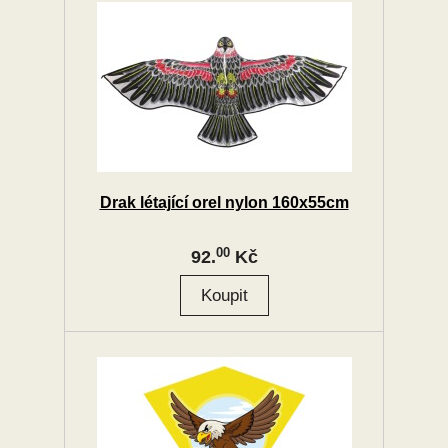
Drak létající orel nylon 160x55cm
00
92.
Kč