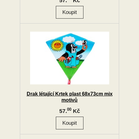
57.
Kč
Drak létající Krtek plast 68x73cm mix
motivů
00
57.
Kč