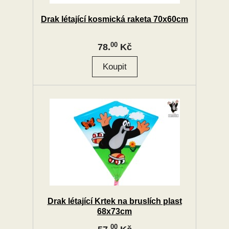
Drak létající kosmická raketa 70x60cm
00
78.
Kč
Drak létající Krtek na bruslích plast
68x73cm
00