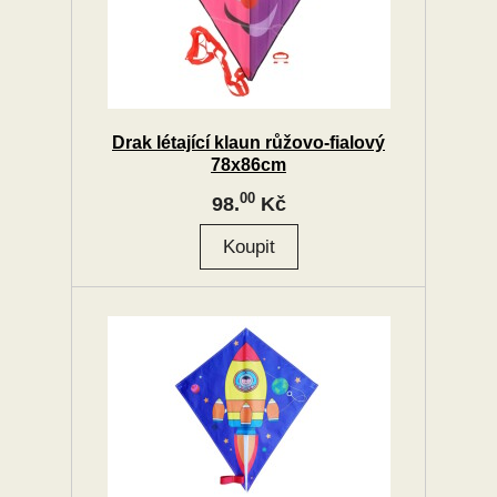
Drak létající klaun růžovo-fialový
78x86cm
00
98.
Kč