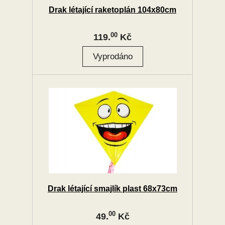
Drak létající raketoplán 104x80cm
00
119.
Kč
Drak létající smajlík plast 68x73cm
00
49.
Kč