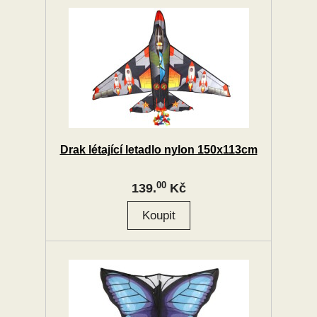
Drak létající letadlo nylon 150x113cm
00
139.
Kč