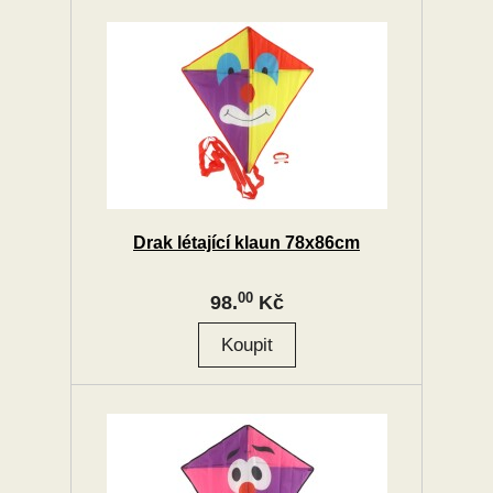
Drak létající klaun 78x86cm
00
98.
Kč