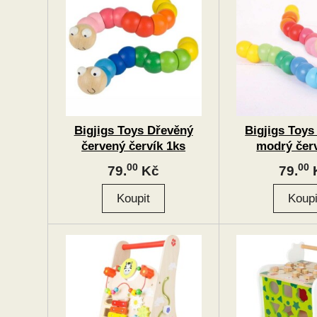
Bigjigs Toys Dřevěný
Bigjigs Toys
červený červík 1ks
modrý červ
00
00
79.
Kč
79.