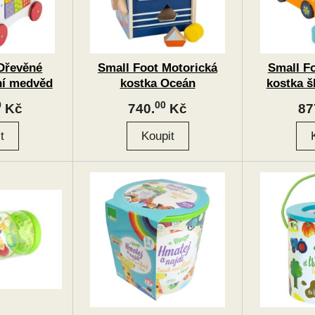
Dřevěné
Small Foot Motorická
Small F
ní medvěd
kostka Oceán
kostka š
0
00
Kč
740.
Kč
87