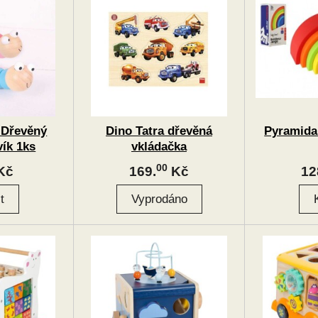
 Dřevěný
Dino Tatra dřevěná
Pyramida
ík 1ks
vkládačka
00
Kč
169.
Kč
12