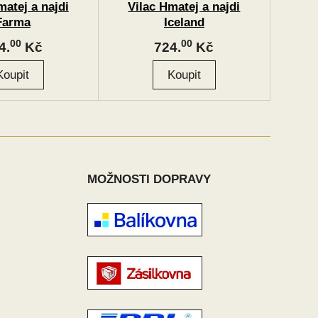
matej a najdi
Vilac Hmatej a najdi
Farma
Iceland
00
00
4.
Kč
724.
Kč
MOŽNOSTI DOPRAVY