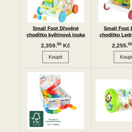
Small Foot Dřevěné
Small Foot 
chodítko květinová louka
chodítko Led
00
0
2,359.
Kč
2,255.