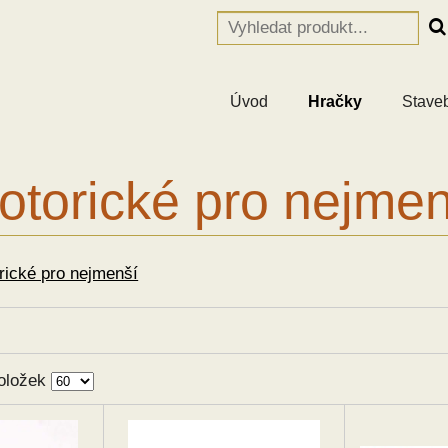
Úvod
Hračky
Stave
otorické pro nejmen
rické pro nejmenší
oložek