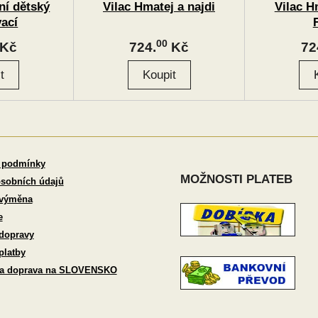
ní dětský
Vilac Hmatej a najdi
Vilac H
ací
00
Kč
724.
Kč
72
 podmínky
MOŽNOSTI PLATEB
sobních údajů
 výměna
e
dopravy
platby
 a doprava na SLOVENSKO