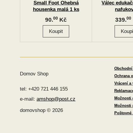
Small Foot Ohebná
Válec edukač
housenka malá 1 ks
nafukov
00
00
90.
Kč
339.
Obchodní
Domov Shop
Ochrana o
Vrácení a
tel: +420 721 446 155
Reklamac
Možnosti 
e-mail:
amshop@post.cz
Možnosti 
domovshop © 2026
Poštovné