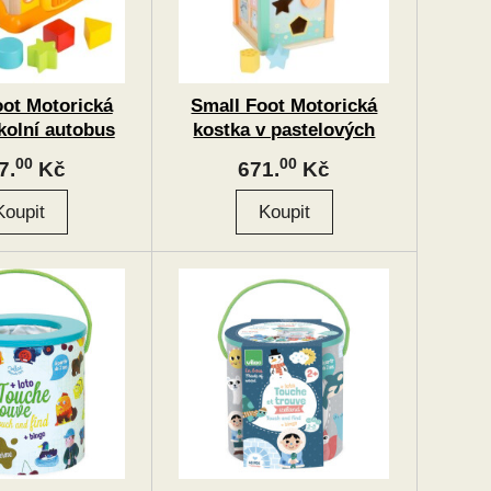
oot Motorická
Small Foot Motorická
kolní autobus
kostka v pastelových
barvách
00
00
7.
Kč
671.
Kč