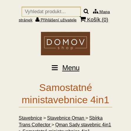
Mapa
Košík (
0
)
stránek
Přihlášení uživatele
Menu
Samostatné
ministavebnice 4in1
Stavebnice
>
Stavebnice Qman
>
Sbírka
Trans Collector
>
Qman Sady stavebnic 4in1