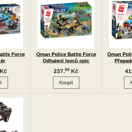
ttle Force
Qman Police Battle Force
Qman Poli
zér
Odhalení lovců opic
Přepad
00
Kč
237.
Kč
41