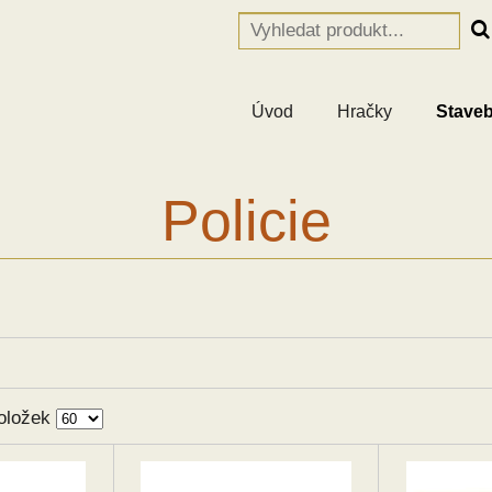
Úvod
Hračky
Staveb
Policie
oložek