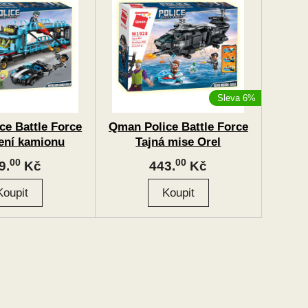
Sleva 6%
ce Battle Force
Qman Police Battle Force
ení kamionu
Tajná mise Orel
00
00
9.
Kč
443.
Kč