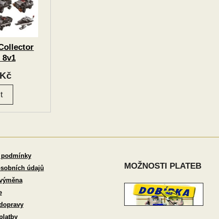
ollector
 8v1
 vozidlo
Kč
 podmínky
MOŽNOSTI PLATEB
sobních údajů
 výměna
e
dopravy
platby