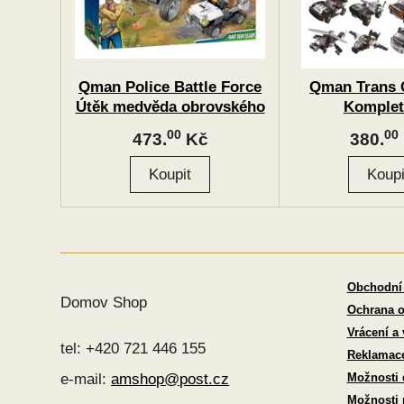
Qman Police Battle Force
Qman Trans C
Útěk medvěda obrovského
Komplet
Superobrněné
00
00
473.
Kč
380.
Obchodní
Domov Shop
Ochrana o
Vrácení a
tel: +420 721 446 155
Reklamac
Možnosti 
e-mail:
amshop@post.cz
Možnosti 