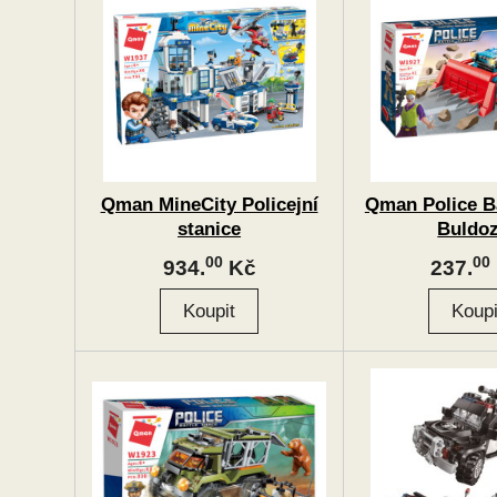
Qman MineCity Policejní
Qman Police Ba
stanice
Buldo
00
00
934.
Kč
237.