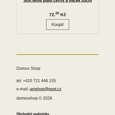
Soft tenis plast černý a míček 53cm
00
72.
Kč
Domov Shop
tel: +420 721 446 155
e-mail:
amshop@post.cz
domovshop © 2026
Obchodní podmínky