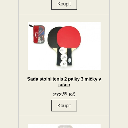
Sada stolní tenis 2 pálky 3 míčky v
tašce
00
272.
Kč