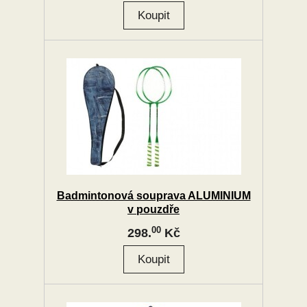
Badmintonová souprava ALUMINIUM
v pouzdře
00
298.
Kč