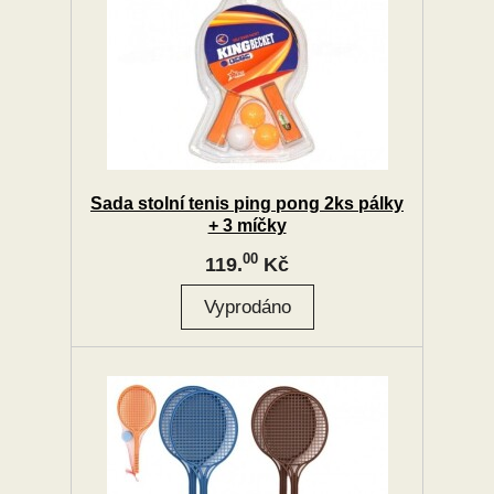
Sada stolní tenis ping pong 2ks pálky
+ 3 míčky
00
119.
Kč