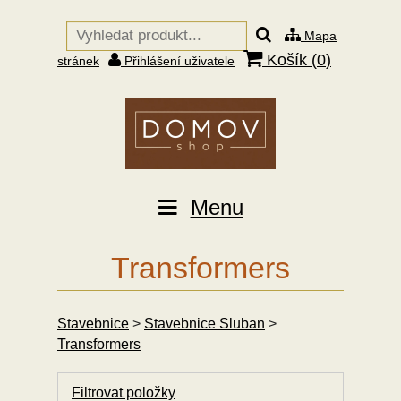
Mapa
Košík (
0
)
stránek
Přihlášení uživatele
Menu
Transformers
Stavebnice
>
Stavebnice Sluban
>
Transformers
Filtrovat položky