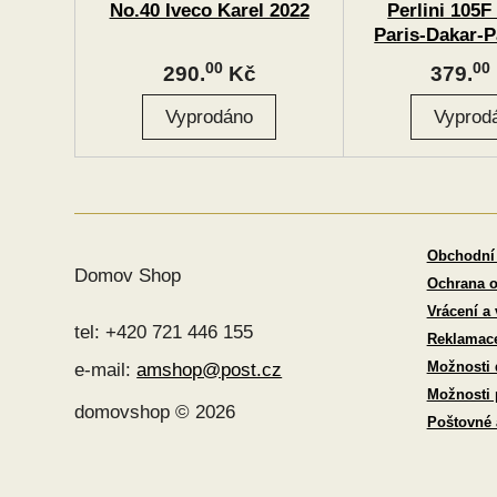
No.40 Iveco Karel 2022
Perlini 105F
Paris-Dakar-P
00
00
290.
Kč
379.
Obchodní
Domov Shop
Ochrana o
Vrácení a
tel: +420 721 446 155
Reklamac
Možnosti 
e-mail:
amshop@post.cz
Možnosti 
domovshop © 2026
Poštovné