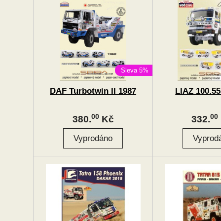
Sleva 5%
DAF Turbotwin II 1987
LIAZ 100.55
00
00
380.
Kč
332.