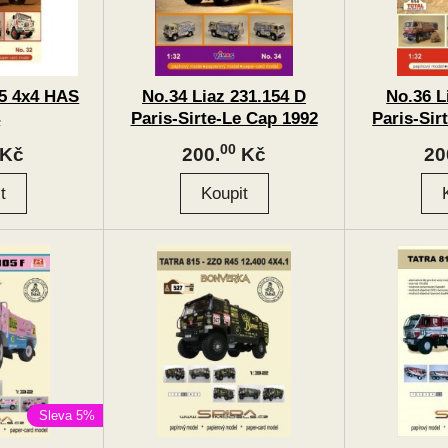
15 4x4 HAS
No.34 Liaz 231.154 D
No.36 L
4
Paris-Sirte-Le Cap 1992
Paris-Sir
00
Kč
200.
Kč
20
Sleva 5%