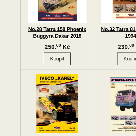
No.28 Tatra 158 Phoenix
No.32 Tatra 8
Buggyra Dakar 2018
199
00
00
250.
Kč
230.