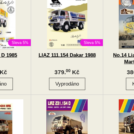
Sleva 5%
Sleva 5%
 D 1985
LIAZ 111.154 Dakar 1988
No.14 Li
Mar
00
Kč
379.
Kč
38