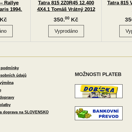
 – Rallye
Tatra 815 2Z0R45 12.400
Tatra 815 
aris 1994.
4X4.1 Tomáš Vrátný 2012
00
Kč
350.
Kč
35
 podmínky
MOŽNOSTI PLATEB
sobních údajů
 výměna
e
dopravy
platby
 a doprava na SLOVENSKO