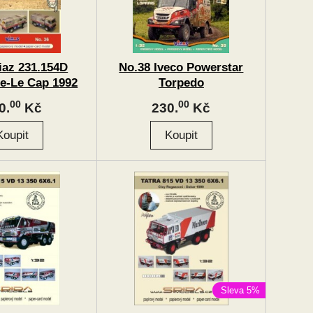
iaz 231.154D
No.38 Iveco Powerstar
te-Le Cap 1992
Torpedo
00
00
0.
Kč
230.
Kč
Sleva 5%