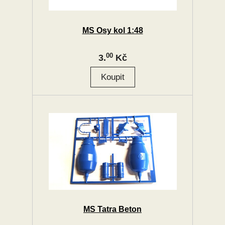
MS Osy kol 1:48
00
3.
Kč
MS Tatra Beton