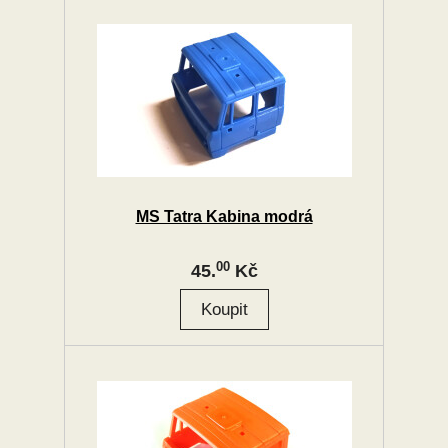
MS Tatra Kabina modrá
00
45.
Kč