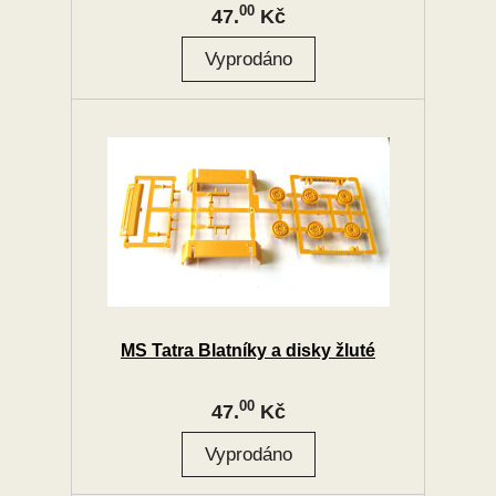
00
47.
Kč
MS Tatra Blatníky a disky žluté
00
47.
Kč