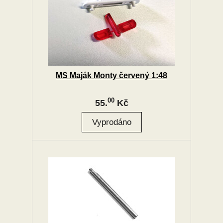
MS Maják Monty červený 1:48
00
55.
Kč