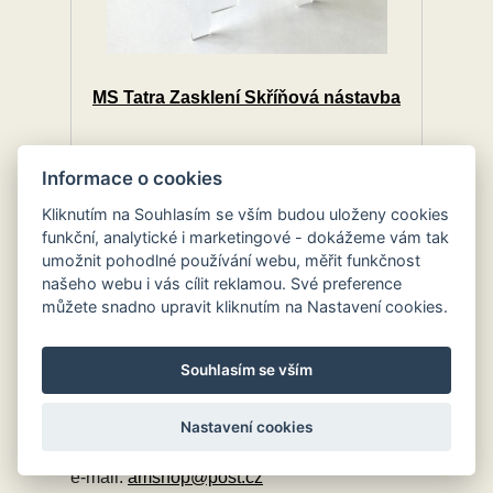
MS Tatra Zasklení Skříňová nástavba
00
59.
Kč
Informace o cookies
Kliknutím na Souhlasím se vším budou uloženy cookies
funkční, analytické i marketingové - dokážeme vám tak
umožnit pohodlné používání webu, měřit funkčnost
našeho webu i vás cílit reklamou. Své preference
můžete snadno upravit kliknutím na Nastavení cookies.
Souhlasím se vším
Domov Shop
Nastavení cookies
tel: +420 721 446 155
e-mail:
amshop@post.cz