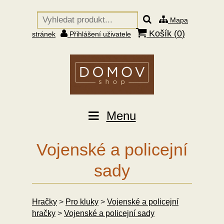
Mapa
Košík (
0
)
stránek
Přihlášení uživatele
Menu
Vojenské a policejní
sady
Hračky
>
Pro kluky
>
Vojenské a policejní
hračky
>
Vojenské a policejní sady