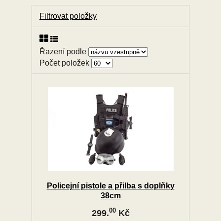
Filtrovat položky
Řazení podle
Počet položek
Policejní pistole a přilba s doplňky
38cm
00
299.
Kč