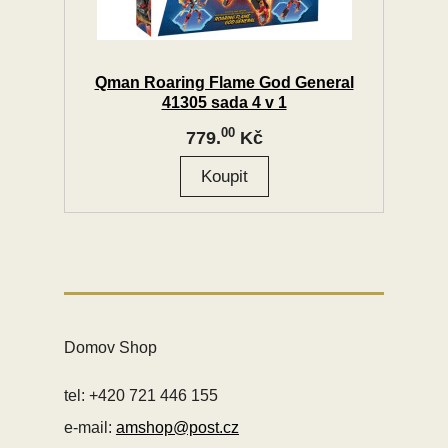
Qman Roaring Flame God General
41305 sada 4 v 1
00
779.
Kč
Domov Shop
tel: +420 721 446 155
e-mail:
amshop@post.cz