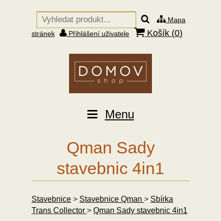
Mapa
Košík (
0
)
stránek
Přihlášení uživatele
Menu
Qman Sady
stavebnic 4in1
Stavebnice
>
Stavebnice Qman
>
Sbírka
Trans Collector
>
Qman Sady stavebnic 4in1