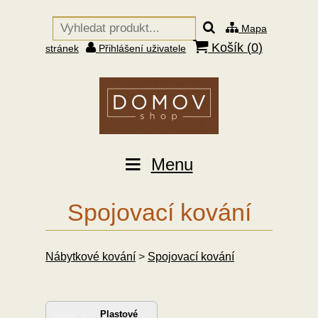
Mapa
Košík (
0
)
stránek
Přihlášení uživatele
Menu
Spojovací kování
Nábytkové kování
>
Spojovací kování
Plastové