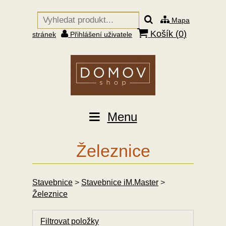
Mapa
Košík (
0
)
stránek
Přihlášení uživatele
Menu
Železnice
Stavebnice
>
Stavebnice iM.Master
>
Železnice
Filtrovat položky