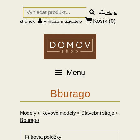
Mapa
Košík (
0
)
stránek
Přihlášení uživatele
Menu
Bburago
Modely
>
Kovové modely
>
Stavební stroje
>
Bburago
Filtrovat položky