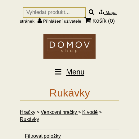
Mapa
Košík (
0
)
stránek
Přihlášení uživatele
Menu
Rukávky
Hračky
>
Venkovní hračky
>
K vodě
>
Rukávky
Filtrovat položky