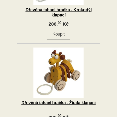
Dřevěná tahací hračka - Krokodýl
klapací
00
286.
Kč
Dřevěná tahací hračka - Žirafa klapací
00