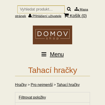
Mapa
Košík (
0
)
stránek
Přihlášení uživatele
Menu
Tahací hračky
Hračky
>
Pro nejmenší
>
Tahací hračky
Filtrovat položky