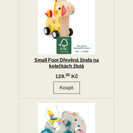
Small Foot Dřevěná žirafa na
kolečkách žlutá
00
129.
Kč