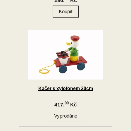
286.
Kč
Kačer s xylofonem 20cm
00
417.
Kč