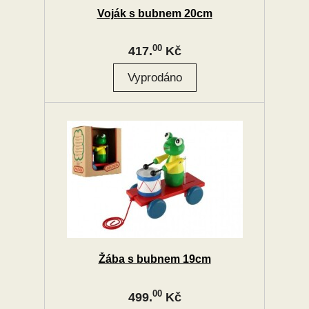
Voják s bubnem 20cm
00
417.
Kč
Žába s bubnem 19cm
00
499.
Kč