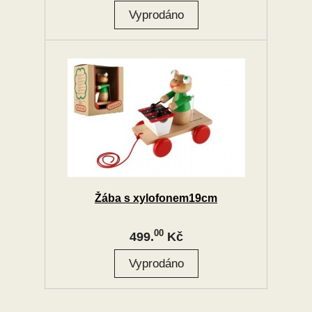
Žába s xylofonem19cm
00
499.
Kč