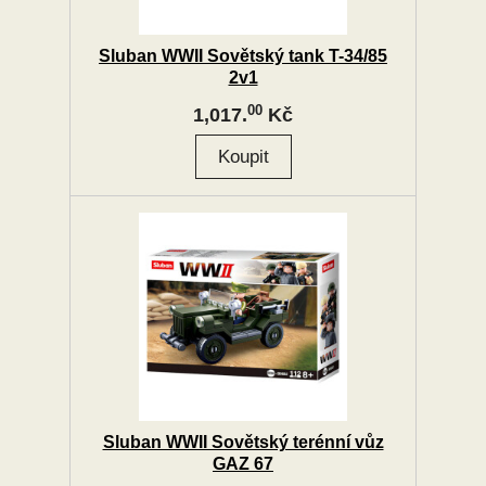
Sluban WWII Sovětský tank T-34/85
2v1
00
1,017.
Kč
Sluban WWII Sovětský terénní vůz
GAZ 67