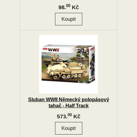
00
98.
Kč
Sluban WWII Německý polopásový
tahač - Half Track
00
573.
Kč