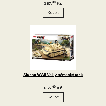
00
157.
Kč
Sluban WWII Velký německý tank
00
655.
Kč