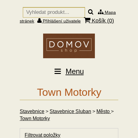
Mapa
Košík (
0
)
stránek
Přihlášení uživatele
Menu
Town Motorky
Stavebnice
>
Stavebnice Sluban
>
Město
>
Town Motorky
Filtrovat položky