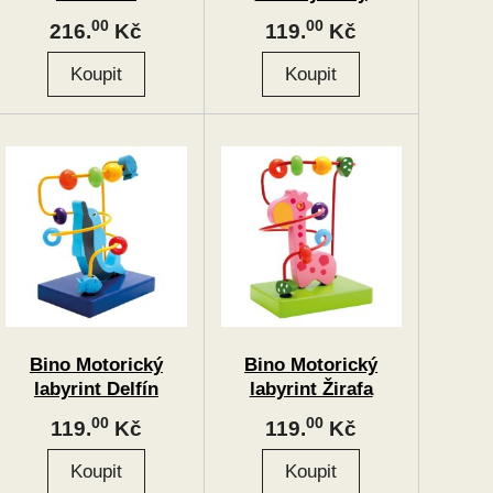
00
00
216.
Kč
119.
Kč
Bino Motorický
Bino Motorický
labyrint Delfín
labyrint Žirafa
00
00
119.
Kč
119.
Kč