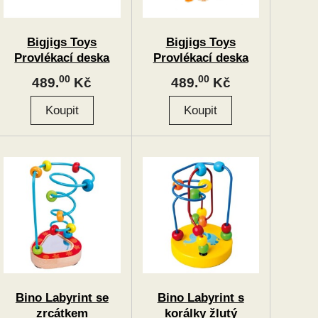
Bigjigs Toys
Bigjigs Toys
Provlékací deska
Provlékací deska
domeček
moře
00
00
489.
Kč
489.
Kč
Bino Labyrint se
Bino Labyrint s
zrcátkem
korálky žlutý