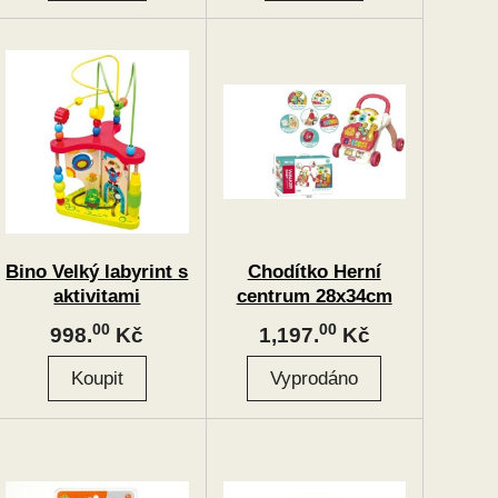
Bino Velký labyrint s
Chodítko Herní
aktivitami
centrum 28x34cm
červené
00
00
998.
Kč
1,197.
Kč