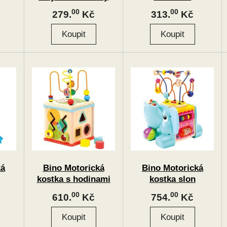
00
00
279.
Kč
313.
Kč
ká
Bino Motorická
Bino Motorická
kostka s hodinami
kostka slon
00
00
610.
Kč
754.
Kč