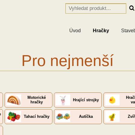
Úvod
Hračky
Stave
Pro nejmenší
Motorické
Hrač
Hrající strojky
hračky
v
e
Tahací hračky
Autíčka
Zví