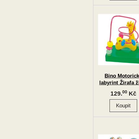
Bino Motoric
labyrint Žirafa ž
00
129.
Kč