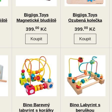
Bigjigs Toys
Bigjigs Toys
iště
Magnetické bludiště
Ozubená kolečka
Staveniště
00
00
399.
Kč
399.
Kč
Bino Barevný
Bino Labyrint s
labyrint s korálky
beruškou