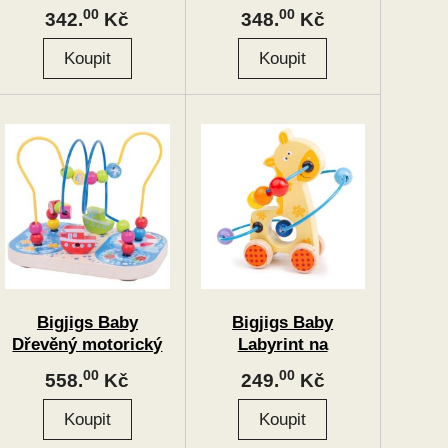
Farma
00
00
342.
Kč
348.
Kč
Bigjigs Baby
Bigjigs Baby
Dřevěný motorický
Labyrint na
labyrint moře
kolečkách žirafa
00
00
558.
Kč
249.
Kč