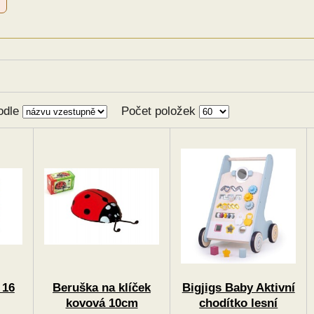
odle
Počet položek
 16
Beruška na klíček
Bigjigs Baby Aktivní
kovová 10cm
chodítko lesní