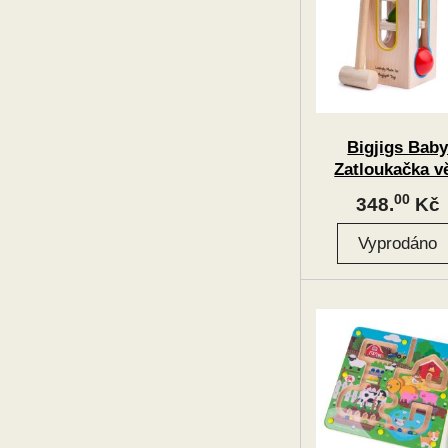
Bigjigs Bab
Zatloukačka v
00
348.
Kč