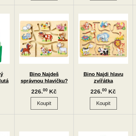
ký
Bino Najdeš
Bino Najdi hlavu
lutá
správnou hlavičku?
zvířátka
00
00
226.
Kč
226.
Kč