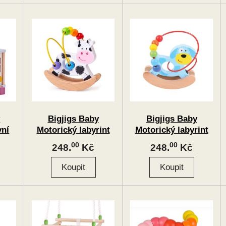
y
Bigjigs Baby
Bigjigs Baby
vní
Motorický labyrint
Motorický labyrint
houpačka kravička
houpačka pejsek
00
00
248.
Kč
248.
Kč