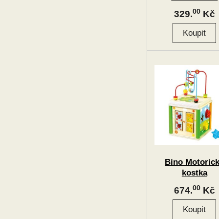
00
329.
Kč
Bino Motoric
kostka
00
674.
Kč