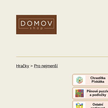
Hračky
>
Pro nejmenší
Chrastítka
Pískátka
Pěnové puzzl
a podložky
Ostatní