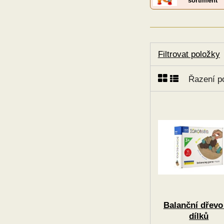
sortiment
Filtrovat položky
Řazení p
Balanční dřevo
dílků