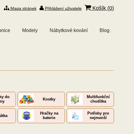
Košík (
0
)
Mapa stránek
Přihlášení uživatele
bnice
Modely
Nábytkové kování
Blog
ky do
Multifunkční
Kostky
any
chodítka
Hračky na
Potřeby pro
řátka
baterie
nejmenší