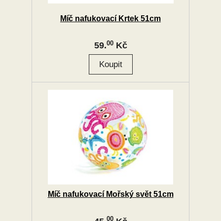
Míč nafukovací Krtek 51cm
00
59.
Kč
Míč nafukovací Mořský svět 51cm
00