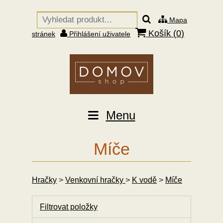
Mapa
Košík (
0
)
stránek
Přihlášení uživatele
Menu
Míče
Hračky
>
Venkovní hračky
>
K vodě
>
Míče
Filtrovat položky