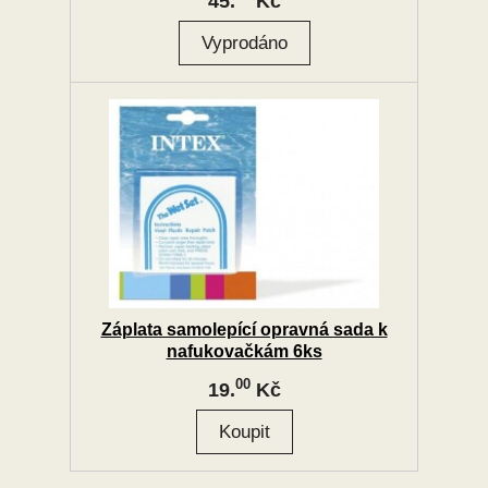
45.
Kč
Záplata samolepící opravná sada k
nafukovačkám 6ks
00
19.
Kč