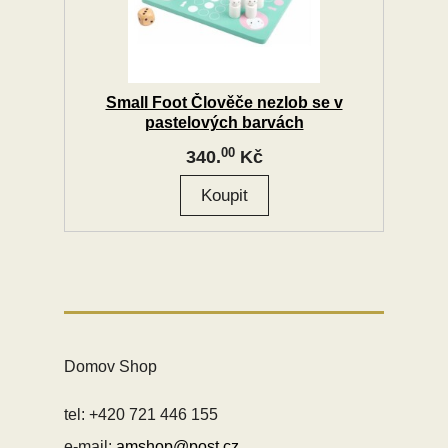
Small Foot Člověče nezlob se v
pastelových barvách
00
340.
Kč
Domov Shop
tel: +420 721 446 155
e-mail:
amshop@post.cz