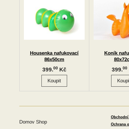
Housenka nafukovací
Koník nafu
86x50cm
80x72
00
00
399.
Kč
399.
Obchodní
Domov Shop
Ochrana o