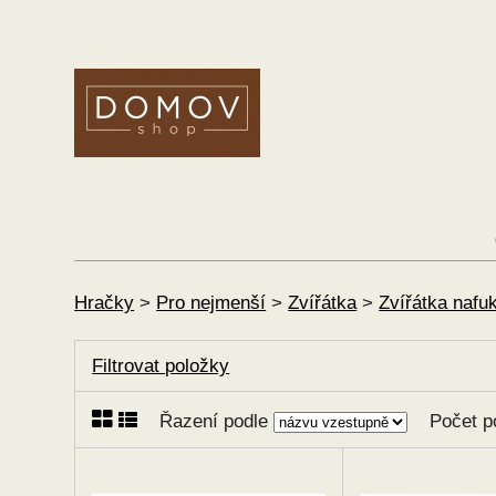
Hračky
>
Pro nejmenší
>
Zvířátka
>
Zvířátka nafu
Filtrovat položky
Řazení podle
Počet p