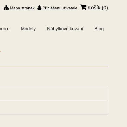
Košík (
0
)
Mapa stránek
Přihlášení uživatele
bnice
Modely
Nábytkové kování
Blog
í