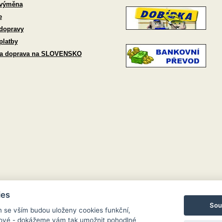
 výměna
e
dopravy
platby
 a doprava na SLOVENSKO
ies
Sou
m se vším budou uloženy cookies funkční,
ngové - dokážeme vám tak umožnit pohodlné