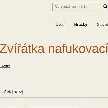
Úvod
Hračky
Stave
Zvířátka nafukovac
kovací
oložek