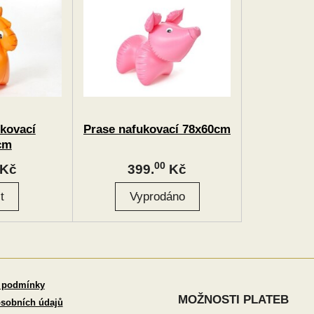
kovací
Prase nafukovací 78x60cm
cm
00
Kč
399.
Kč
 podmínky
MOŽNOSTI PLATEB
sobních údajů