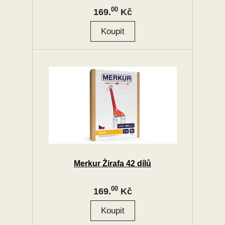
00
169.
Kč
Merkur Žirafa 42 dílů
00
169.
Kč