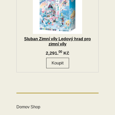
Sluban Zimní víly Ledový hrad pro
zimní víly
00
2,291.
Kč
Domov Shop