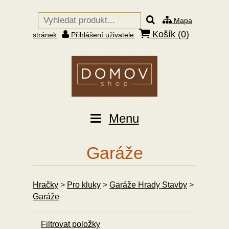
Mapa
Košík (
0
)
stránek
Přihlášení uživatele
Menu
Garáže
Hračky
>
Pro kluky
>
Garáže Hrady Stavby
>
Garáže
Filtrovat položky