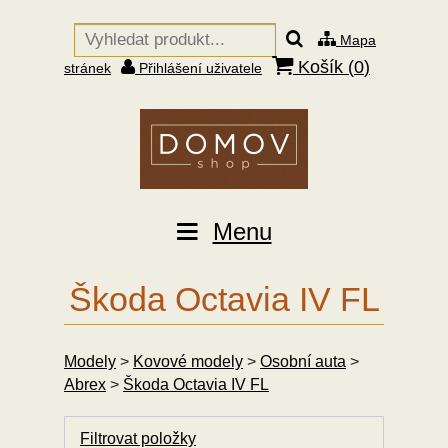
Mapa
Košík (
0
)
stránek
Přihlášení uživatele
Menu
Škoda Octavia IV FL
Modely
>
Kovové modely
>
Osobní auta
>
Abrex
>
Škoda Octavia IV FL
Filtrovat položky