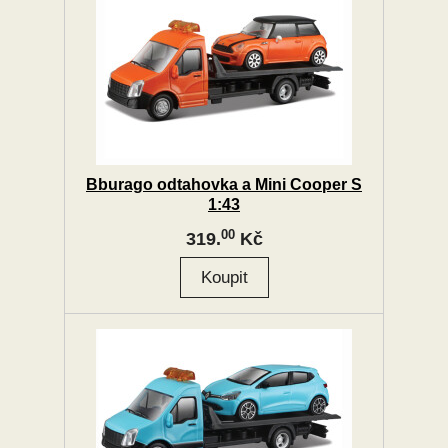
Bburago odtahovka a Mini Cooper S
1:43
00
319.
Kč