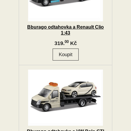
Bburago odtahovka a Renault Clio
1:43
00
319.
Kč