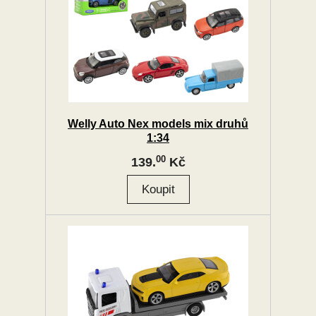
Welly Auto Nex models mix druhů
1:34
00
139.
Kč