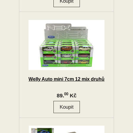
Welly Auto mini 7cm 12 mix druhů
00
89.
Kč