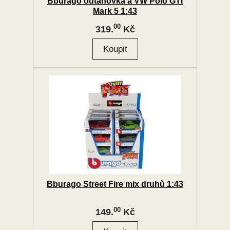
Bburago odtahovka a VW Polo GTI
Mark 5 1:43
00
319.
Kč
Bburago Street Fire mix druhů 1:43
00
149.
Kč