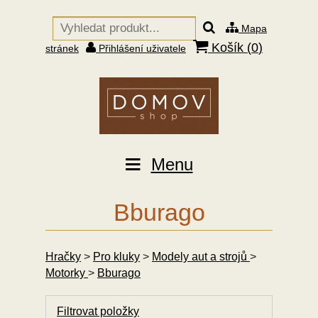
Mapa
Košík (
0
)
stránek
Přihlášení uživatele
Menu
Bburago
Hračky
>
Pro kluky
>
Modely aut a strojů
>
Motorky
>
Bburago
Filtrovat položky