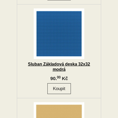
Sluban Základová deska 32x32
modrá
00
90.
Kč