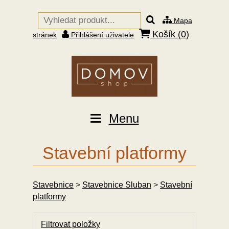
Mapa
Košík (
0
)
stránek
Přihlášení uživatele
Menu
Stavební platformy
Stavebnice
>
Stavebnice Sluban
>
Stavební
platformy
Filtrovat položky