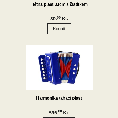
Flétna plast 33cm s čistítkem
00
39.
Kč
Harmonika tahací plast
00
596.
Kč