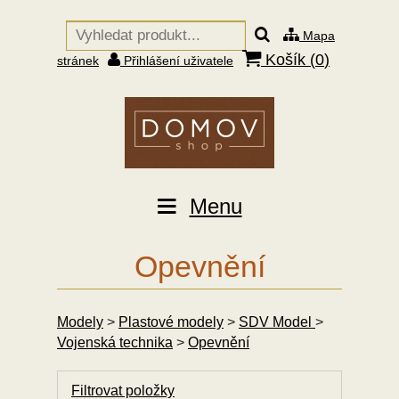
Mapa
Košík (
0
)
stránek
Přihlášení uživatele
Menu
Opevnění
Modely
>
Plastové modely
>
SDV Model
>
Vojenská technika
>
Opevnění
Filtrovat položky