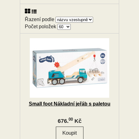
Řazení podle
Počet položek
Small foot Nákladní jeřáb s paletou
00
676.
Kč