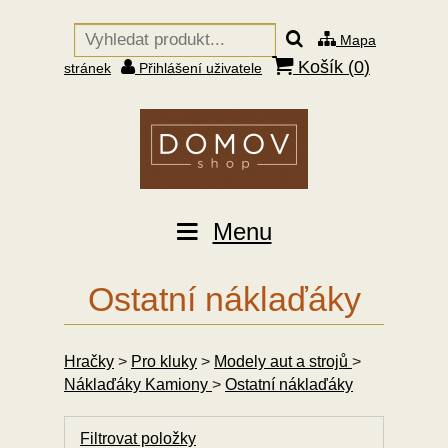
Mapa
Košík (
0
)
stránek
Přihlášení uživatele
Menu
Ostatní náklaďáky
Hračky
>
Pro kluky
>
Modely aut a strojů
>
Náklaďáky Kamiony
>
Ostatní náklaďáky
Filtrovat položky