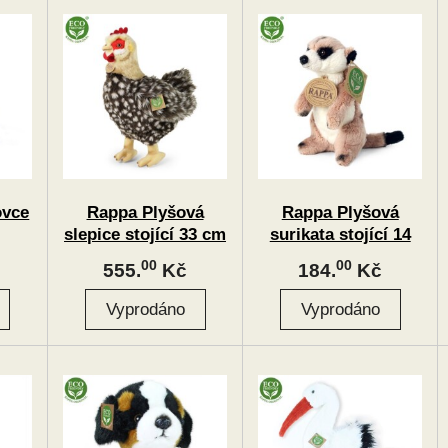
ovce
Rappa Plyšová
Rappa Plyšová
slepice stojící 33 cm
surikata stojící 14
cm
00
00
555.
Kč
184.
Kč