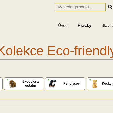
Úvod
Hračky
Stave
Kolekce Eco-friendl
Exotická a
Psi plyšoví
Kočky 
ostatní