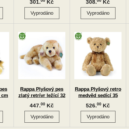
00
00
301.
Kč
308.
Kč
24 cm
pes
Rappa Plyšový pes
Rappa Plyšový retro
0 cm
zlatý retrívr ležící 32
medvěd sedící 35
cm
cm
00
00
447.
Kč
526.
Kč