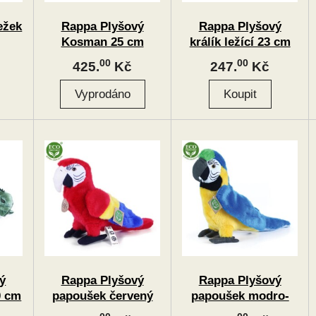
ežek
Rappa Plyšový
Rappa Plyšový
Kosman 25 cm
králík ležící 23 cm
00
00
425.
Kč
247.
Kč
ý
Rappa Plyšový
Rappa Plyšový
0 cm
papoušek červený
papoušek modro-
Ara Arakanga 24 cm
žlutý Ara Ararauna