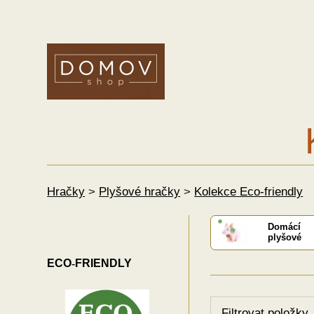
Hračky
>
Plyšové hračky
>
Kolekce Eco-friendly
Domácí
plyšové
ECO
‑
FRIENDLY
Filtrovat položky