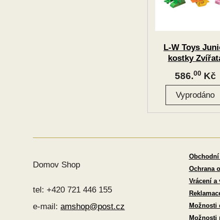
L-W Toys Juni
kostky Zvířat
00
586.
Kč
Obchodní
Domov Shop
Ochrana o
Vrácení a
tel: +420 721 446 155
Reklamac
Možnosti 
e-mail:
amshop@post.cz
Možnosti 