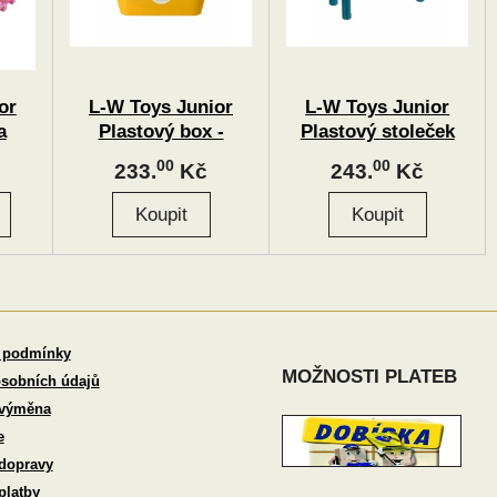
or
L-W Toys Junior
L-W Toys Junior
a
Plastový box -
Plastový stoleček
Junior kostky
pro Junior kostky
00
00
233.
Kč
243.
Kč
 podmínky
MOŽNOSTI PLATEB
sobních údajů
 výměna
e
dopravy
platby