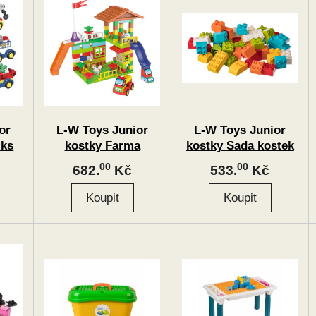
or
L-W Toys Junior
L-W Toys Junior
 ks
kostky Farma
kostky Sada kostek
pro nejmenší
00
00
682.
Kč
533.
Kč
stavitele 100 ks