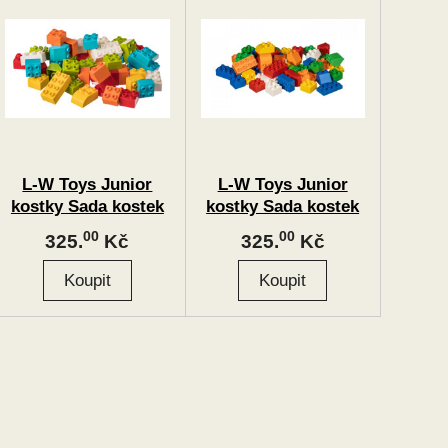
L-W Toys Junior
L-W Toys Junior
kostky Sada kostek
kostky Sada kostek
pro nejmenší
pro nejmenší
00
00
325.
Kč
325.
Kč
stavitele I. 50 ks
stavitele II. 50 ks